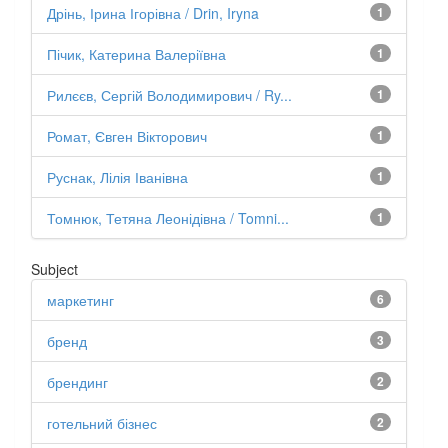
Дрінь, Ірина Ігорівна / Drin, Iryna
1
Пічик, Катерина Валеріївна
1
Рилєєв, Сергій Володимирович / Ry...
1
Ромат, Євген Вікторович
1
Руснак, Лілія Іванівна
1
Томнюк, Тетяна Леонідівна / Tomni...
1
Subject
маркетинг
6
бренд
3
брендинг
2
готельний бізнес
2