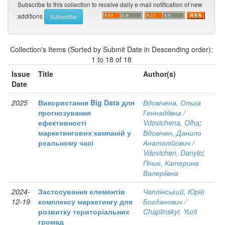
Subscribe to this collection to receive daily e-mail notification of new
additions
Collection's Items (Sorted by Submit Date in Descending order):
1 to 18 of 18
Issue
Title
Author(s)
Date
2025
Використання Big Data для
Вдовічена, Ольга
прогнозування
Геннадіївна /
ефективності
Vdovichena, Olha
;
маркетингових кампаній у
Вдовічен, Данило
реальному часі
Анатолійович /
Vdovichen, Danylo
;
Пічик, Катерина
Валеріївна
2024-
Застосування елементів
Чаплінський, Юрій
12-19
комплексу маркетингу для
Богданович /
розвитку територіальних
Chaplinskyi, Yurii
громад