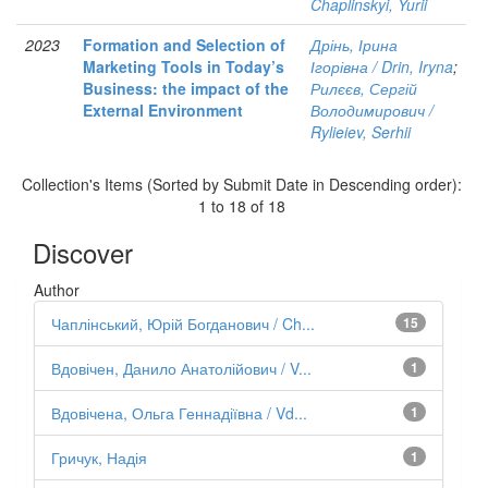
Chaplinskyi, Yurii
2023
Formation and Selection of
Дрінь, Ірина
Marketing Tools in Today’s
Ігорівна / Drin, Iryna
;
Business: the impact of the
Рилєєв, Сергій
External Environment
Володимирович /
Rylieiev, Serhii
Collection's Items (Sorted by Submit Date in Descending order):
1 to 18 of 18
Discover
Author
Чаплінський, Юрій Богданович / Ch...
15
Вдовічен, Данило Анатолійович / V...
1
Вдовічена, Ольга Геннадіївна / Vd...
1
Гричук, Надія
1