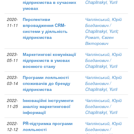
підприємства в сучасних
Chaplinskyi, Yurii
умовах
2020-
Перспективи
Чаплінський, Юрій
11-11
впровадження CRM-
Богданович /
системи у діяльність
Chaplinskyi, Yurii
;
підприємства
Ромат, Євген
Вікторович
2023-
Маркетингові комунікації
Чаплінський, Юрій
05-11
підприємств в умовах
Богданович /
воєнного стану
Chaplinskyi, Yurii
2023-
Програми лояльності
Чаплінський, Юрій
03-14
споживачів до бренду
Богданович /
підприємства
Chaplinskyi, Yurii
2022-
Інноваційні інструменти
Чаплінський, Юрій
11-25
аналізу маркетингової
Богданович /
інформації
Chaplinskyi, Yurii
2022-
PR-підтримка програми
Чаплінський, Юрій
12-12
лояльності
Богданович /