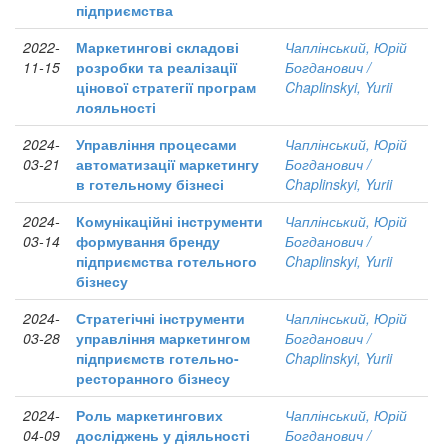
підприємства
2022-
Маркетингові складові
Чаплінський, Юрій
11-15
розробки та реалізації
Богданович /
цінової стратегії програм
Chaplinskyi, Yurii
лояльності
2024-
Управління процесами
Чаплінський, Юрій
03-21
автоматизації маркетингу
Богданович /
в готельному бізнесі
Chaplinskyi, Yurii
2024-
Комунікаційні інструменти
Чаплінський, Юрій
03-14
формування бренду
Богданович /
підприємства готельного
Chaplinskyi, Yurii
бізнесу
2024-
Стратегічні інструменти
Чаплінський, Юрій
03-28
управління маркетингом
Богданович /
підприємств готельно-
Chaplinskyi, Yurii
ресторанного бізнесу
2024-
Роль маркетингових
Чаплінський, Юрій
04-09
досліджень у діяльності
Богданович /