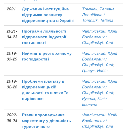
2021
Державна інституційна
Томнюк, Тетяна
підтримка розвитку
Леонідівна /
підприємництва в Україні
Tomniuk, Tetiana
2021-
Програми лояльності
Чаплінський, Юрій
04-23
підприємств індустрії
Богданович /
гостинності
Chaplinskyi, Yurii
2019-
Неймінг в ресторанному
Чаплінський, Юрій
03-29
господарстві
Богданович /
Chaplinskyi, Yurii
;
Гричук, Надія
2019-
Проблеми плагіату в
Чаплінський, Юрій
02-28
підприємницькій
Богданович /
діяльності та шляхи їх
Chaplinskyi, Yurii
;
вирішення
Руснак, Лілія
Іванівна
2022-
Етапи впровадження
Чаплінський, Юрій
05-24
маркетингу у діяльність
Богданович /
туристичного
Chaplinskyi, Yurii