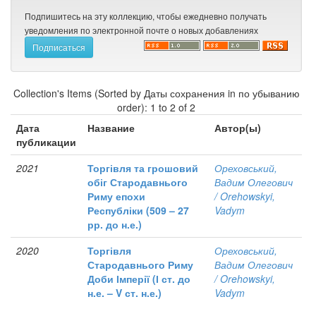
Подпишитесь на эту коллекцию, чтобы ежедневно получать
уведомления по электронной почте о новых добавлениях
Collection's Items (Sorted by Даты сохранения in по убыванию
order): 1 to 2 of 2
Дата
Название
Автор(ы)
публикации
2021
Торгівля та грошовий
Ореховський,
обіг Стародавнього
Вадим Олегович
Риму епохи
/ Orehowskyi,
Республіки (509 – 27
Vadym
рр. до н.е.)
2020
Торгівля
Ореховський,
Стародавнього Риму
Вадим Олегович
Доби Імперії (І ст. до
/ Orehowskyi,
н.е. – V ст. н.е.)
Vadym