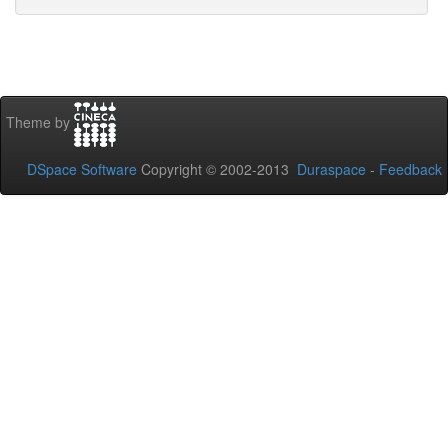
Theme by
DSpace Software
Copyright © 2002-2013
Duraspace
-
Feedback