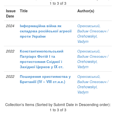
1 to 3 of 3
Issue
Title
Author(s)
Date
2024
Інформаційна війна як
Ореховський,
складова російської агресії
Вадим Олегович /
проти України
Orehowskyi,
Vadym
2022
Константинопольський
Ореховський,
Патріарх Фотій І та
Вадим Олегович /
протистояння Східної і
Orehowskyi,
Західної Церков у IX ст.
Vadym
2022
Поширення християнства у
Ореховський,
Британіїї (IV – VIII ст.н.е.)
Вадим Олегович /
Orehowskyi,
Vadym
Collection's Items (Sorted by Submit Date in Descending order):
1 to 3 of 3