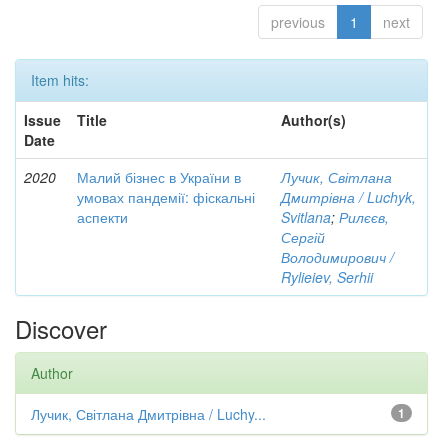
previous
1
next
Item hits:
Issue
Title
Author(s)
Date
2020
Малий бізнес в України в
Лучик, Світлана
умовах пандемії: фіскальні
Дмитрівна / Luchyk,
аспекти
Svitlana
;
Рилєєв,
Сергій
Володимирович /
Rylieiev, Serhii
Discover
Author
Лучик, Світлана Дмитрівна / Luchy...
1