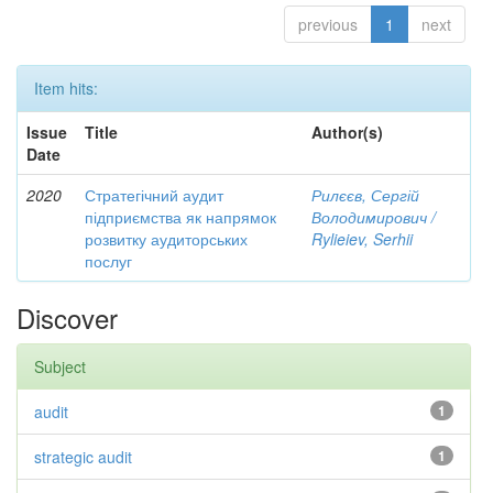
previous
1
next
Item hits:
Issue
Title
Author(s)
Date
2020
Стратегічний аудит
Рилєєв, Сергій
підприємства як напрямок
Володимирович /
розвитку аудиторських
Rylieiev, Serhii
послуг
Discover
Subject
audit
1
strategic audit
1