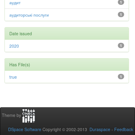
аудит
1
аудиторські послуги
1
Date issued
2020
1
Has File(s)
true
1
Theme by
DSpace Software
Copyright © 2002-2013
Duraspace
-
Feedback