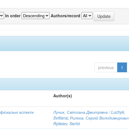
In order
Authors/record
previous
1
Author(s)
 фіскальні аспекти
Лучик, Світлана Дмитрівна / Luchyk,
Svitlana
;
Рилєєв, Сергій Володимирович
Rylieiev, Serhii