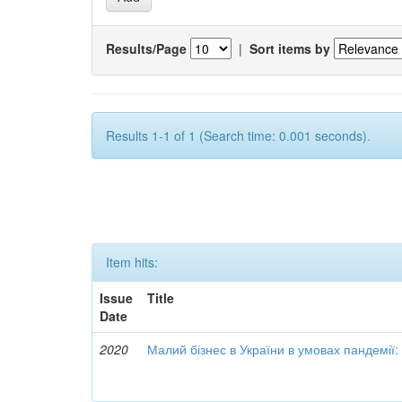
Results/Page
|
Sort items by
Results 1-1 of 1 (Search time: 0.001 seconds).
Item hits:
Issue
Title
Date
2020
Малий бізнес в України в умовах пандемії: