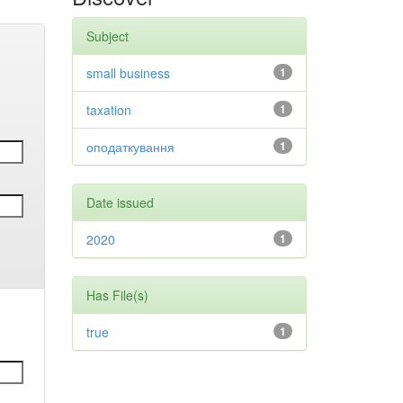
Subject
small business
1
taxation
1
оподаткування
1
Date issued
2020
1
Has File(s)
true
1