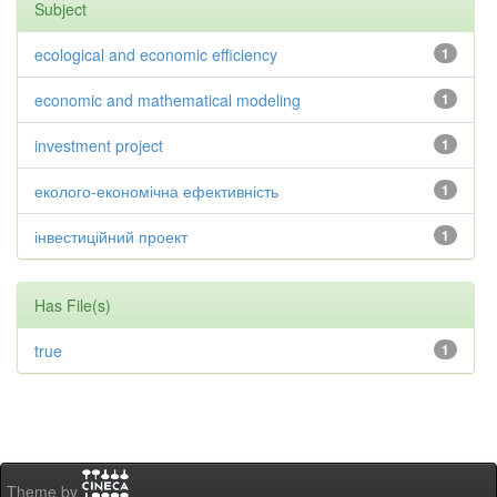
Subject
ecological and economic efficiency
1
economic and mathematical modeling
1
investment project
1
еколого-економічна ефективність
1
інвестиційний проект
1
Has File(s)
true
1
Theme by