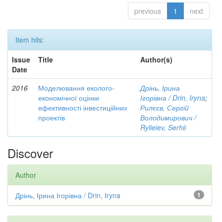
previous
1
next
Item hits:
Issue
Title
Author(s)
Date
2016
Моделювання еколого-
Дрінь, Ірина
економічної оцінки
Ігорівна / Drin, Iryna
;
ефективності інвестиційних
Рилєєв, Сергій
проектів
Володимирович /
Rylieiev, Serhii
Discover
Author
Дрінь, Ірина Ігорівна / Drin, Iryna
1