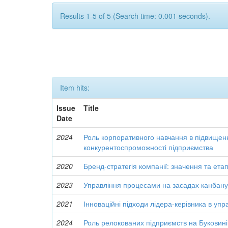
Results 1-5 of 5 (Search time: 0.001 seconds).
Item hits:
Issue
Title
Date
2024
Роль корпоративного навчання в підвищен
конкурентоспроможності підприємства
2020
Бренд-стратегія компанії: значення та ета
2023
Управління процесами на засадах канбан
2021
Інноваційні підходи лідера-керівника в упр
2024
Роль релокованих підприємств на Буковині 