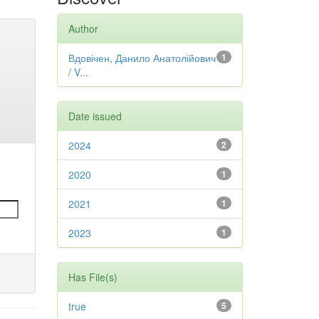
Author
Вдовічен, Данило Анатолійович
1
/ V...
Date issued
2024
2
2020
1
2021
1
2023
1
Has File(s)
true
5