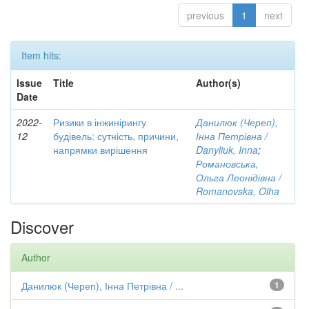
previous
1
next
Item hits:
Issue
Title
Author(s)
Date
2022-
Ризики в інжинірингу
Данилюк (Череп),
12
будівель: сутність, причини,
Інна Петрівна /
напрямки вирішення
Danyliuk, Inna
;
Романовська,
Ольга Леонідівна /
Romanovska, Olha
Discover
Author
Данилюк (Череп), Інна Петрівна / ...
1