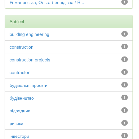
Романовська, Ольга Леонідівна / R...
1
Subject
building engineering
1
construction
1
construction projects
1
contractor
1
будівельні проєкти
1
будівництво
1
підрядник
1
ризики
1
інвестори
1