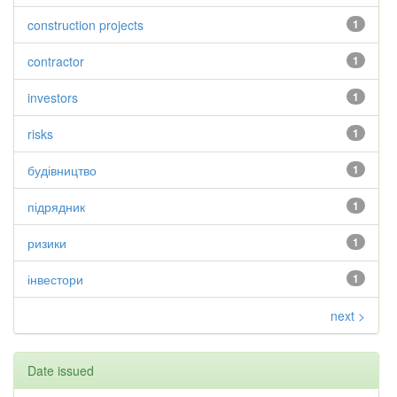
construction projects
1
contractor
1
investors
1
risks
1
будівництво
1
підрядник
1
ризики
1
інвестори
1
next >
Date issued