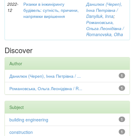
2022-
Ризики в інжинірингу
Данилюк (Череп),
12
будівель: сутність, причини,
Інна Петрівна /
напрямки вирішення
Danyliuk, Inna
;
Романовська,
Ольга Леонідівна /
Romanovska, Olha
Discover
Author
Данилюк (Череп), Інна Петрівна / ...
1
Романовська, Ольга Леонідівна / R...
1
Subject
building engineering
1
construction
1