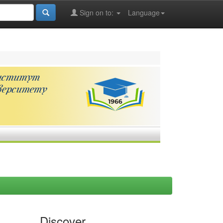
Sign on to:
Language
Discover