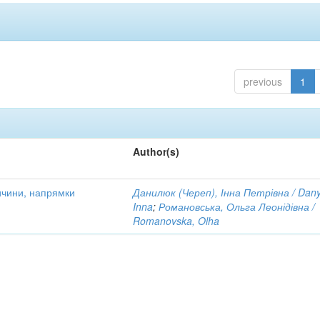
previous
1
Author(s)
ричини, напрямки
Данилюк (Череп), Інна Петрівна / Danyl
Inna
;
Романовська, Ольга Леонідівна /
Romanovska, Olha