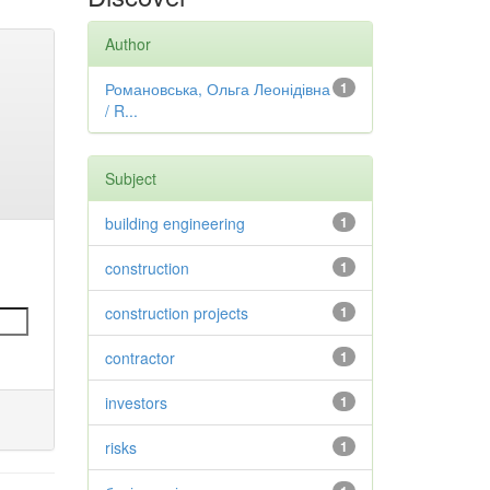
Author
Романовська, Ольга Леонідівна
1
/ R...
Subject
building engineering
1
construction
1
construction projects
1
contractor
1
investors
1
risks
1