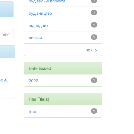
будівельні проєкти
1
будівництво
1
підрядник
1
next
ризики
1
next >
Date issued
iuk,
2022
1
Has File(s)
true
1