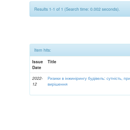
Results 1-1 of 1 (Search time: 0.002 seconds).
Item hits:
Issue
Title
Date
2022-
Ризики в інжинірингу будівель: сутність, п
12
вирішення