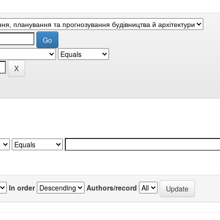
In order
Authors/record