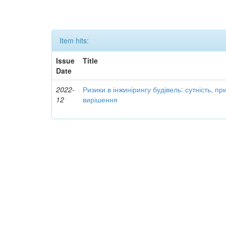
Item hits:
Issue
Title
Date
2022-
Ризики в інжинірингу будівель: сутність, п
12
вирішення