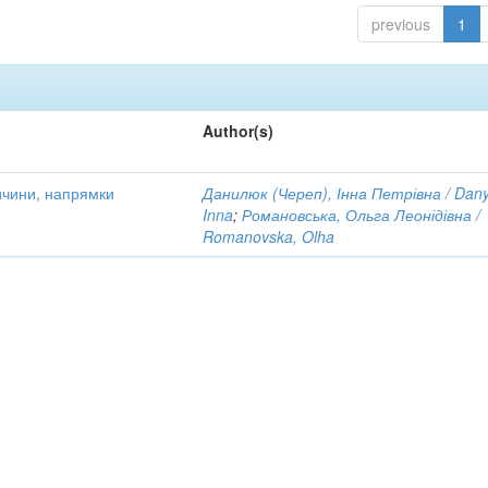
previous
1
Author(s)
ричини, напрямки
Данилюк (Череп), Інна Петрівна / Danyl
Inna
;
Романовська, Ольга Леонідівна /
Romanovska, Olha