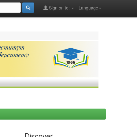
Sign on to:
Language
Discover