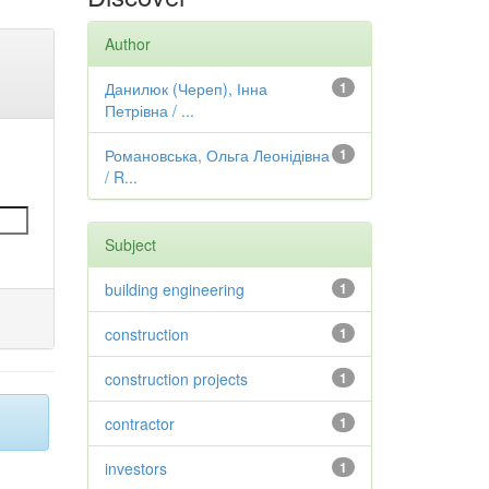
Author
Данилюк (Череп), Інна
1
Петрівна / ...
Романовська, Ольга Леонідівна
1
/ R...
Subject
building engineering
1
construction
1
construction projects
1
contractor
1
investors
1