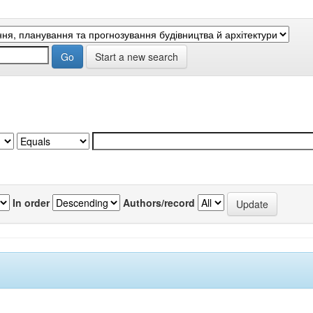
Start a new search
In order
Authors/record