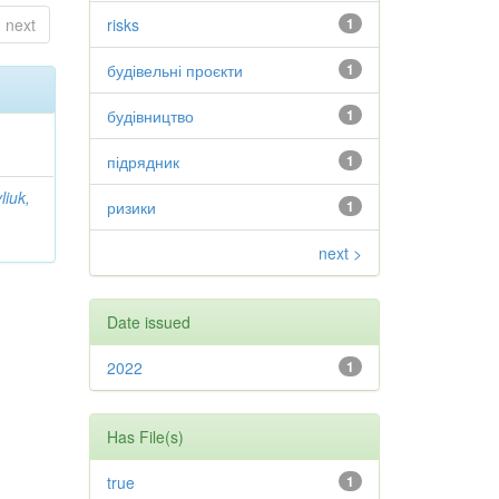
next
risks
1
будівельні проєкти
1
будівництво
1
підрядник
1
iuk,
ризики
1
next >
Date issued
2022
1
Has File(s)
true
1