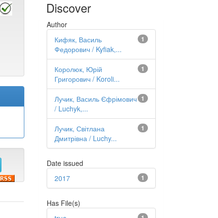
Discover
Author
Кифяк, Василь
1
Федорович / Kyfiak,...
Королюк, Юрій
1
Григорович / Koroli...
Лучик, Василь Єфрімович
1
/ Luchyk,...
Лучик, Світлана
1
Дмитрівна / Luchy...
Date issued
2017
1
Has File(s)
1