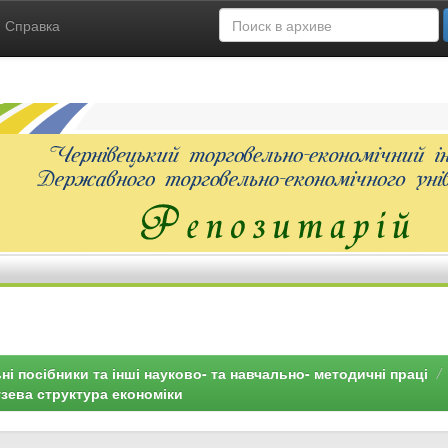
Справка
ні посібники та інші науково- та навчально- методичні праці
узева структура економіки