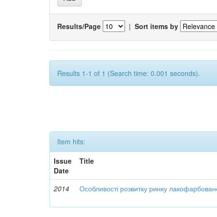
Results/Page
|
Sort items by
Results 1-1 of 1 (Search time: 0.001 seconds).
Item hits:
Issue
Title
Date
2014
Особливості розвитку ринку лакофарбованої