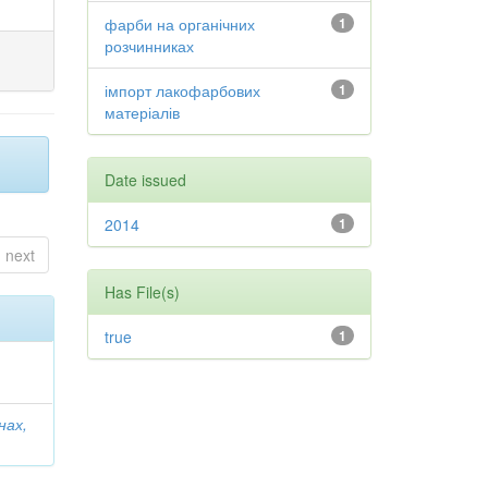
фарби на органічних
1
розчинниках
імпорт лакофарбових
1
матеріалів
Date issued
2014
1
next
Has File(s)
true
1
нах,