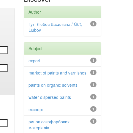
Author
Гут, Любов Василівна / Gut,
1
Liubov
Subject
export
1
market of paints and varnishes
1
paints on organic solvents
1
water-dispersed paints
1
експорт
1
ринок лакофарбових
1
матеріалів