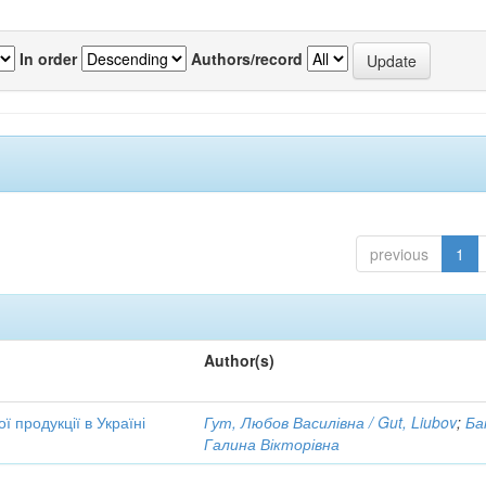
In order
Authors/record
previous
1
Author(s)
 продукції в Україні
Гут, Любов Василівна / Gut, Liubov
;
Ба
Галина Вікторівна