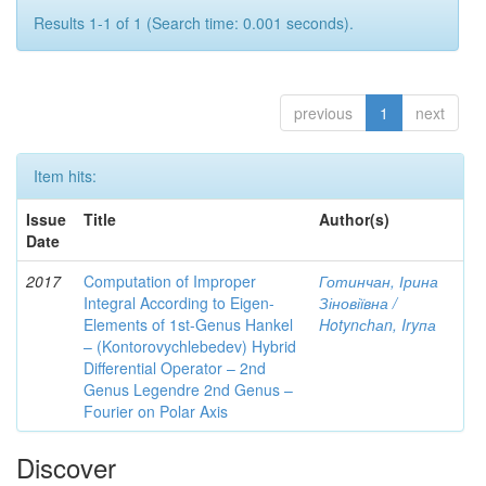
Results 1-1 of 1 (Search time: 0.001 seconds).
previous
1
next
Item hits:
Issue
Title
Author(s)
Date
2017
Computation of Improper
Готинчан, Ірина
Integral According to Eigen-
Зіновіївна /
Elements of 1st-Genus Hankel
Hotynсhаn, Iryпа
– (Kontorovychlebedev) Hybrid
Differential Operator – 2nd
Genus Legendre 2nd Genus –
Fourier on Polar Axis
Discover