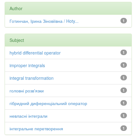
Author
Готинчан, Ірина Зіновіївна / Hoty...
1
Subject
hybrid differential operator
1
improper integrals
1
integral transformation
1
головні розв'язки
1
гібридний диференціальний оператор
1
невласні інтеграли
1
інтегральне перетворення
1