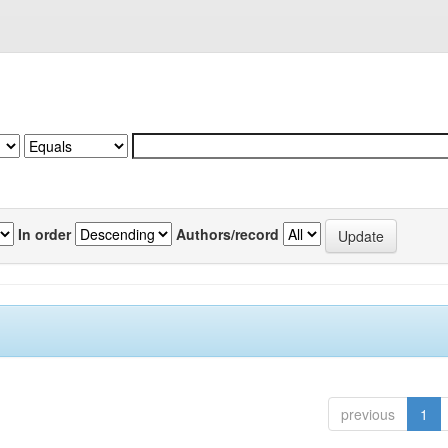
In order
Authors/record
previous
1