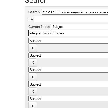
Search:
for
Current filters: