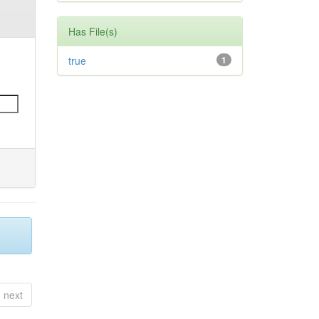
Has File(s)
true
1
next