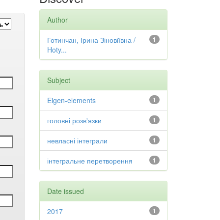
Author
Готинчан, Ірина Зіновіївна /
1
Hoty...
Subject
Eigen-elements
1
головні розв'язки
1
невласні інтеграли
1
інтегральне перетворення
1
Date issued
2017
1