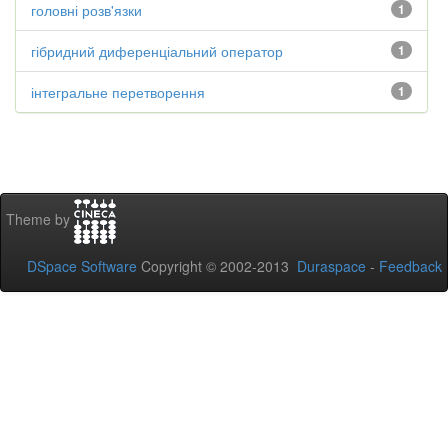
головні розв'язки
1
гібридний диференціальний оператор
1
інтегральне перетворення
1
Theme by
DSpace Software
Copyright © 2002-2013
Duraspace
-
Feedback