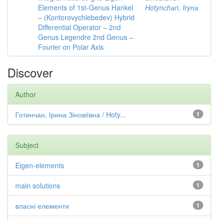
Elements of 1st-Genus Hankel
Hotynсhаn, Iryпа
– (Kontorovychlebedev) Hybrid
Differential Operator – 2nd
Genus Legendre 2nd Genus –
Fourier on Polar Axis
Discover
Author
Готинчан, Ірина Зіновіївна / Hoty...
1
Subject
Eigen-elements
1
main solutions
1
власні елементи
1