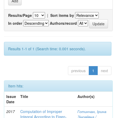
Results/Page
|
Sort items by
In order
Authors/record
Results 1-1 of 1 (Search time: 0.001 seconds).
previous
1
next
Item hits:
Issue
Title
Author(s)
Date
2017
Computation of Improper
Готинчан, Ірина
Integral According to Eigen-
Зіновіївна /