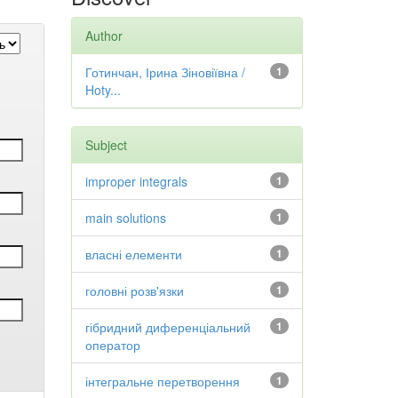
Author
Готинчан, Ірина Зіновіївна /
1
Hoty...
Subject
improper integrals
1
main solutions
1
власні елементи
1
головні розв'язки
1
гібридний диференціальний
1
оператор
інтегральне перетворення
1