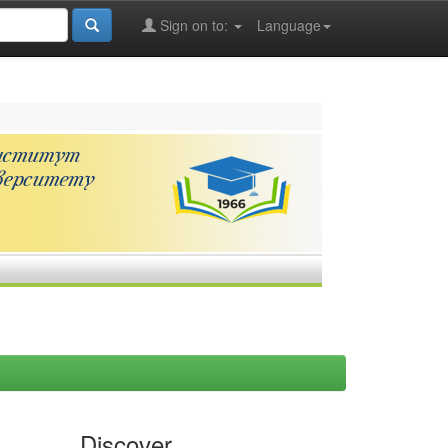
Sign on to:
Language
Discover