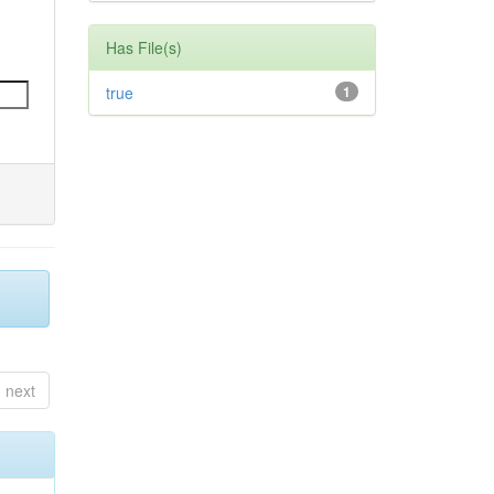
Has File(s)
true
1
next