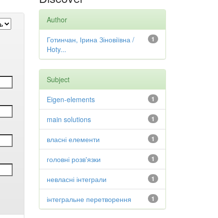
Author
Готинчан, Ірина Зіновіївна /
1
Hoty...
Subject
Eigen-elements
1
main solutions
1
власні елементи
1
головні розв'язки
1
невласні інтеграли
1
інтегральне перетворення
1