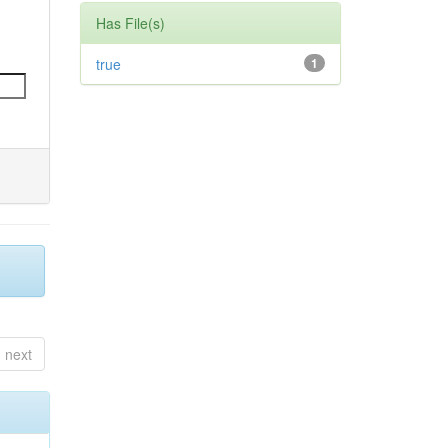
Has File(s)
true
1
next