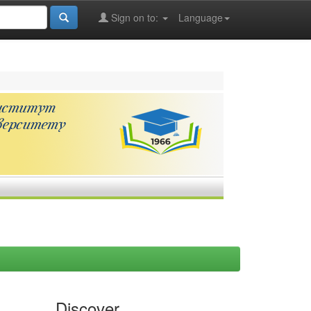
Sign on to:
Language
Discover