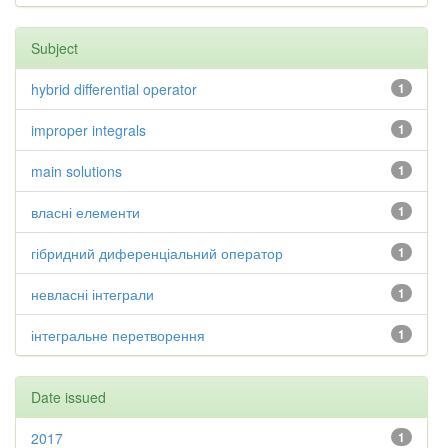
Subject
hybrid differential operator
1
improper integrals
1
main solutions
1
власні елементи
1
гібридний диференціальний оператор
1
невласні інтеграли
1
інтегральне перетворення
1
Date issued
2017
1