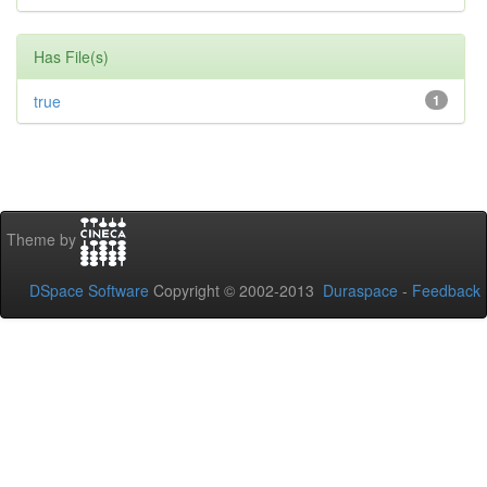
Has File(s)
true
1
Theme by
DSpace Software
Copyright © 2002-2013
Duraspace
-
Feedback