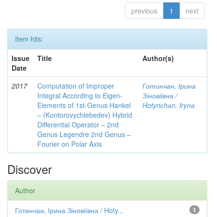
previous
1
next
Item hits:
Issue
Title
Author(s)
Date
2017
Computation of Improper
Готинчан, Ірина
Integral According to Eigen-
Зіновіївна /
Elements of 1st-Genus Hankel
Hotynсhаn, Iryпа
– (Kontorovychlebedev) Hybrid
Differential Operator – 2nd
Genus Legendre 2nd Genus –
Fourier on Polar Axis
Discover
Author
Готинчан, Ірина Зіновіївна / Hoty...
1