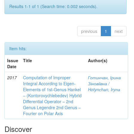
Results 1-1 of 1 (Search time: 0.002 seconds).
previous
1
next
Item hits:
Issue
Title
Author(s)
Date
2017
Computation of Improper
Готинчан, Ірина
Integral According to Eigen-
Зіновіївна /
Elements of 1st-Genus Hankel
Hotynсhаn, Iryпа
– (Kontorovychlebedev) Hybrid
Differential Operator – 2nd
Genus Legendre 2nd Genus –
Fourier on Polar Axis
Discover