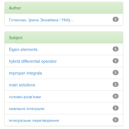
Author
Готинчан, Ірина Зіновіївна / Hoty...
1
Subject
Eigen-elements
1
hybrid differential operator
1
improper integrals
1
main solutions
1
головні розв'язки
1
невласні інтеграли
1
інтегральне перетворення
1