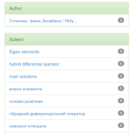
Author
Готинчан, Ірина Зіновіївна / Hoty...
1
Subject
Eigen-elements
1
hybrid differential operator
1
main solutions
1
власні елементи
1
головні розв'язки
1
гібридний диференціальний оператор
1
невласні інтеграли
1