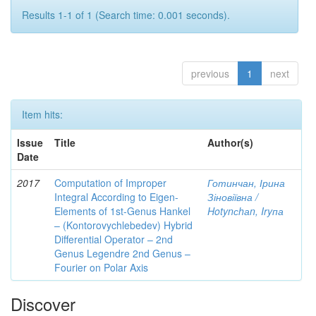
Results 1-1 of 1 (Search time: 0.001 seconds).
previous
1
next
Item hits:
Issue
Title
Author(s)
Date
2017
Computation of Improper
Готинчан, Ірина
Integral According to Eigen-
Зіновіївна /
Elements of 1st-Genus Hankel
Hotynсhаn, Iryпа
– (Kontorovychlebedev) Hybrid
Differential Operator – 2nd
Genus Legendre 2nd Genus –
Fourier on Polar Axis
Discover