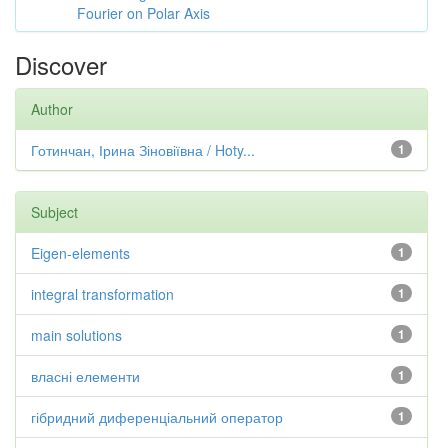
Fourier on Polar Axis
Discover
Author
Готинчан, Ірина Зіновіївна / Hoty...
1
Subject
Eigen-elements
1
integral transformation
1
main solutions
1
власні елементи
1
гібридний диференціальний оператор
1