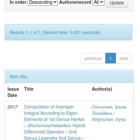
In order
Authors/record
Results 1-1 of 1 (Search time: 0.001 seconds).
previous
1
next
Item hits:
Issue
Title
Author(s)
Date
2017
Computation of Improper
Готинчан, Ірина
Integral According to Eigen-
Зіновіївна /
Elements of 1st-Genus Hankel
Hotynсhаn, Iryпа
– (Kontorovychlebedev) Hybrid
Differential Operator – 2nd
Genus Legendre 2nd Genus –