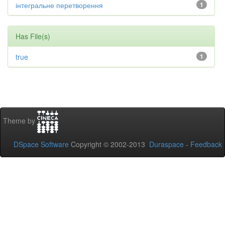
інтегральне перетворення
1
Has File(s)
true
1
Theme by
DSpace Software
Copyright © 2002-2013
Duraspace
-
Feedback