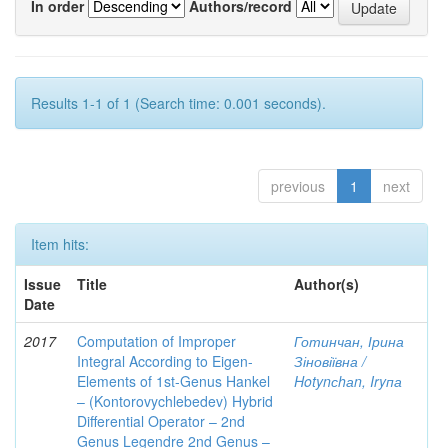
In order
Authors/record
Results 1-1 of 1 (Search time: 0.001 seconds).
previous
1
next
Item hits:
Issue
Title
Author(s)
Date
2017
Computation of Improper
Готинчан, Ірина
Integral According to Eigen-
Зіновіївна /
Elements of 1st-Genus Hankel
Hotynсhаn, Iryпа
– (Kontorovychlebedev) Hybrid
Differential Operator – 2nd
Genus Legendre 2nd Genus –