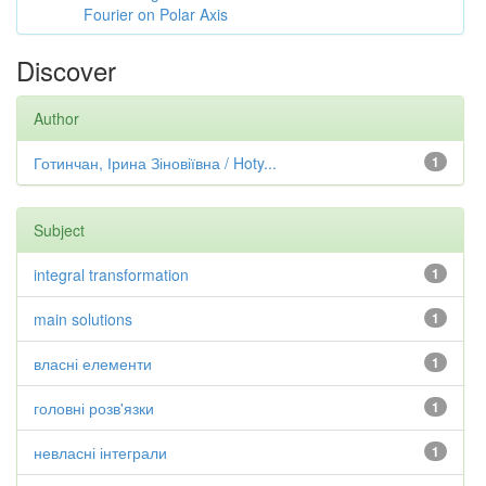
Fourier on Polar Axis
Discover
Author
Готинчан, Ірина Зіновіївна / Hoty...
1
Subject
integral transformation
1
main solutions
1
власні елементи
1
головні розв'язки
1
невласні інтеграли
1