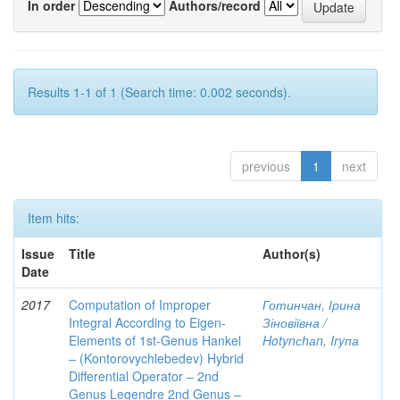
In order
Authors/record
Results 1-1 of 1 (Search time: 0.002 seconds).
previous
1
next
Item hits:
Issue
Title
Author(s)
Date
2017
Computation of Improper
Готинчан, Ірина
Integral According to Eigen-
Зіновіївна /
Elements of 1st-Genus Hankel
Hotynсhаn, Iryпа
– (Kontorovychlebedev) Hybrid
Differential Operator – 2nd
Genus Legendre 2nd Genus –