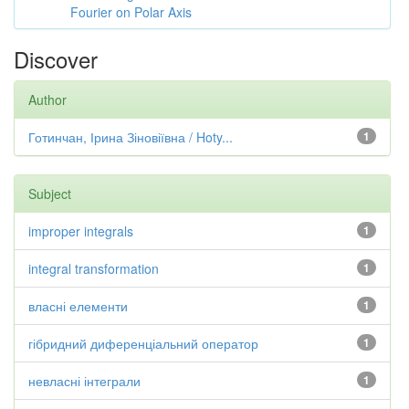
Fourier on Polar Axis
Discover
Author
Готинчан, Ірина Зіновіївна / Hoty...
1
Subject
improper integrals
1
integral transformation
1
власні елементи
1
гібридний диференціальний оператор
1
невласні інтеграли
1