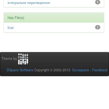
інтегральне перетворення
1
Has File(s)
true
1
Theme by
DSpace Software
Copyright © 2002-2013
Duraspace
-
Feedback