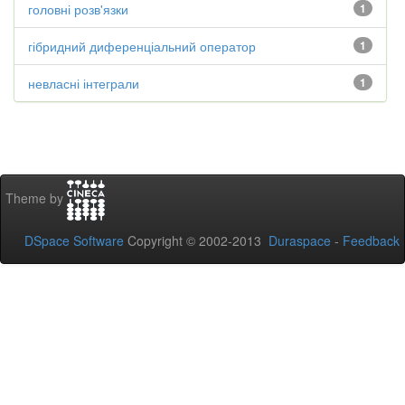
головні розв'язки
1
гібридний диференціальний оператор
1
невласні інтеграли
1
Theme by
DSpace Software
Copyright © 2002-2013
Duraspace
-
Feedback