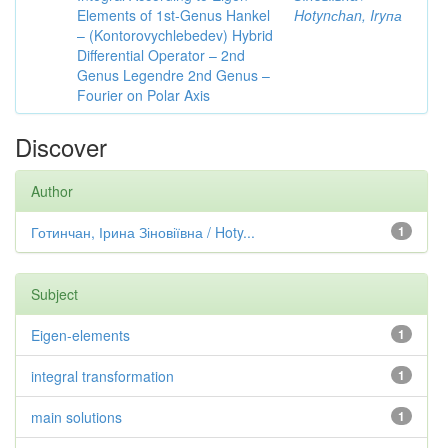
Elements of 1st-Genus Hankel
Hotynсhаn, Iryпа
– (Kontorovychlebedev) Hybrid
Differential Operator – 2nd
Genus Legendre 2nd Genus –
Fourier on Polar Axis
Discover
Author
Готинчан, Ірина Зіновіївна / Hoty...
1
Subject
Eigen-elements
1
integral transformation
1
main solutions
1