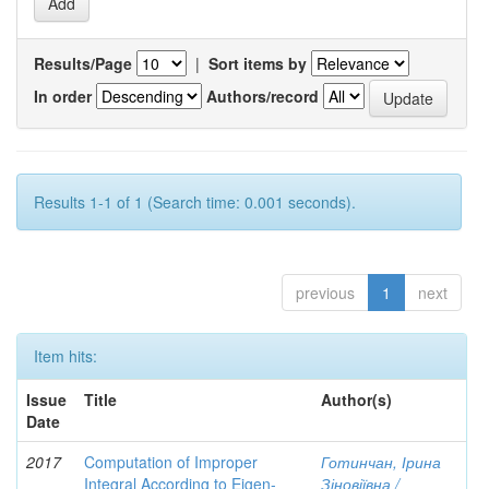
Results/Page
|
Sort items by
In order
Authors/record
Results 1-1 of 1 (Search time: 0.001 seconds).
previous
1
next
Item hits:
Issue
Title
Author(s)
Date
2017
Computation of Improper
Готинчан, Ірина
Integral According to Eigen-
Зіновіївна /