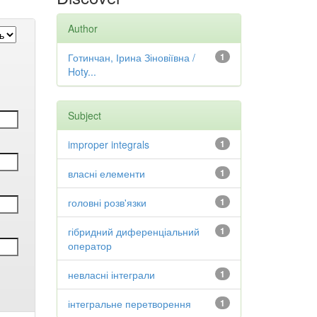
Author
Готинчан, Ірина Зіновіївна /
1
Hoty...
Subject
improper integrals
1
власні елементи
1
головні розв'язки
1
гібридний диференціальний
1
оператор
невласні інтеграли
1
інтегральне перетворення
1