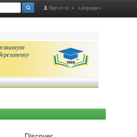
Sign on to:
Language
Discover