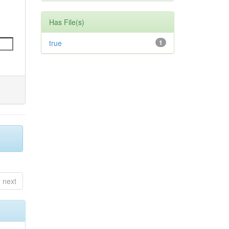
Has File(s)
true
1
next