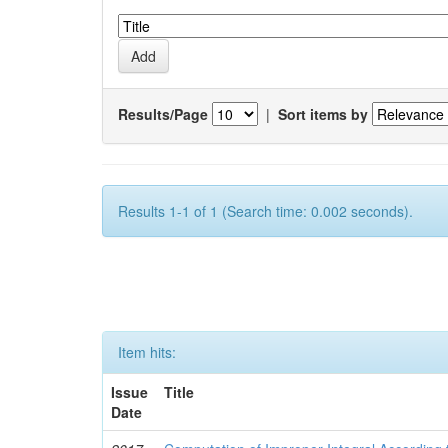
Results/Page
|
Sort items by
Results 1-1 of 1 (Search time: 0.002 seconds).
Item hits:
Issue
Title
Date