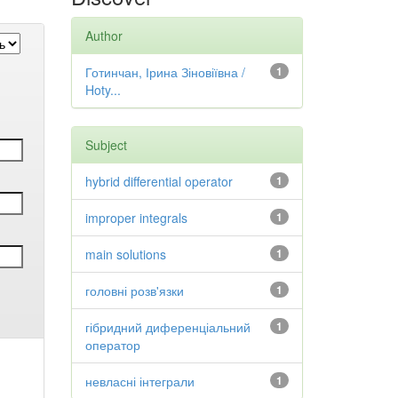
Author
Готинчан, Ірина Зіновіївна /
1
Hoty...
Subject
hybrid differential operator
1
improper integrals
1
main solutions
1
головні розв'язки
1
гібридний диференціальний
1
оператор
невласні інтеграли
1