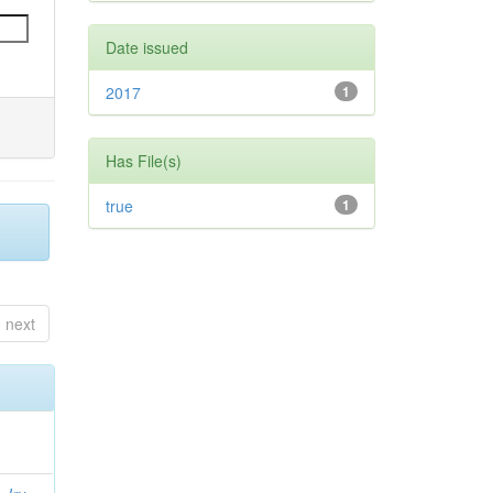
Date issued
2017
1
Has File(s)
true
1
next