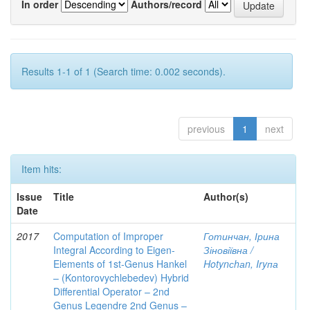
In order
Authors/record
Results 1-1 of 1 (Search time: 0.002 seconds).
previous
1
next
Item hits:
Issue
Title
Author(s)
Date
2017
Computation of Improper
Готинчан, Ірина
Integral According to Eigen-
Зіновіївна /
Elements of 1st-Genus Hankel
Hotynсhаn, Iryпа
– (Kontorovychlebedev) Hybrid
Differential Operator – 2nd
Genus Legendre 2nd Genus –