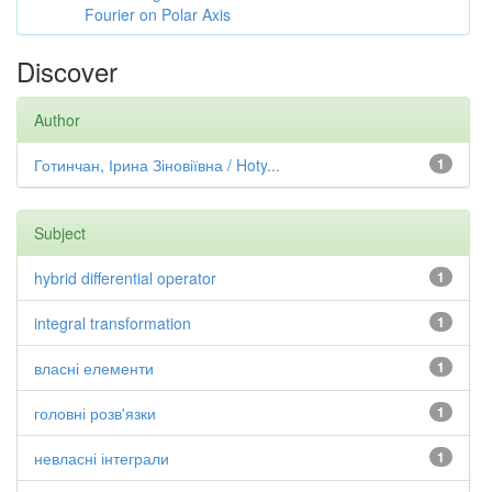
Fourier on Polar Axis
Discover
Author
Готинчан, Ірина Зіновіївна / Hoty...
1
Subject
hybrid differential operator
1
integral transformation
1
власні елементи
1
головні розв'язки
1
невласні інтеграли
1