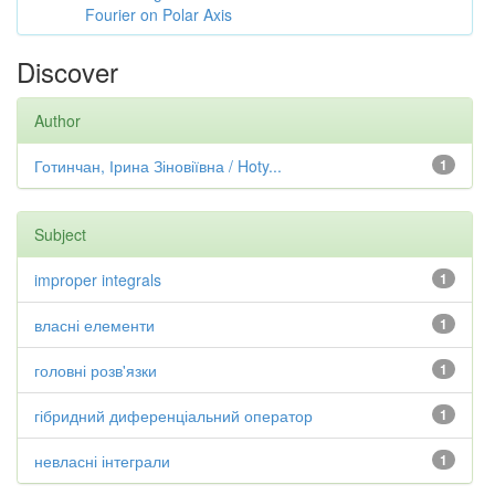
Fourier on Polar Axis
Discover
Author
Готинчан, Ірина Зіновіївна / Hoty...
1
Subject
improper integrals
1
власні елементи
1
головні розв'язки
1
гібридний диференціальний оператор
1
невласні інтеграли
1