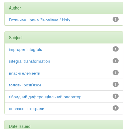
Author
Готинчан, Ірина Зіновіївна / Hoty...
1
Subject
improper integrals
1
integral transformation
1
власні елементи
1
головні розв'язки
1
гібридний диференціальний оператор
1
невласні інтеграли
1
Date issued