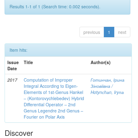
Results 1-1 of 1 (Search time: 0.002 seconds).
previous
1
next
Item hits:
Issue
Title
Author(s)
Date
2017
Computation of Improper
Готинчан, Ірина
Integral According to Eigen-
Зіновіївна /
Elements of 1st-Genus Hankel
Hotynсhаn, Iryпа
– (Kontorovychlebedev) Hybrid
Differential Operator – 2nd
Genus Legendre 2nd Genus –
Fourier on Polar Axis
Discover