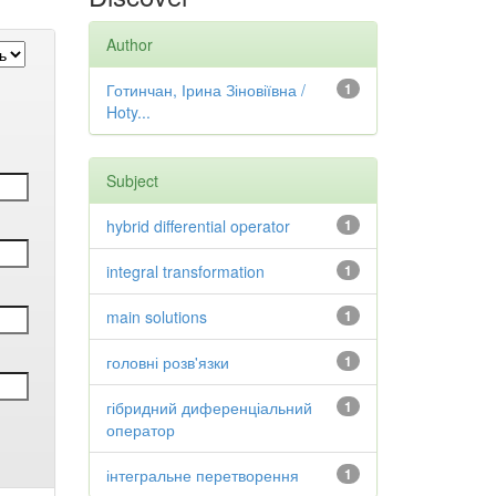
Author
Готинчан, Ірина Зіновіївна /
1
Hoty...
Subject
hybrid differential operator
1
integral transformation
1
main solutions
1
головні розв'язки
1
гібридний диференціальний
1
оператор
інтегральне перетворення
1