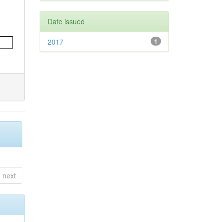
Date issued
2017
1
next