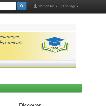
Sign on to:
Language
Discover