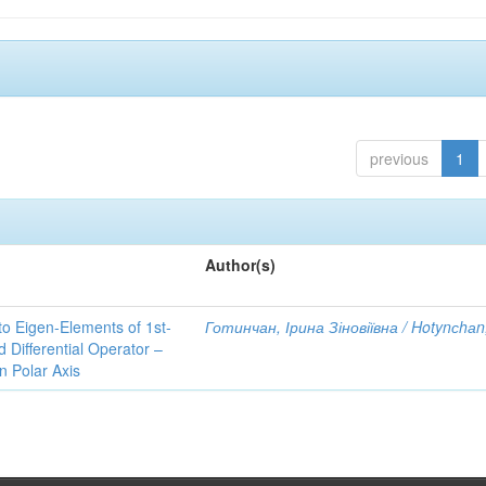
previous
1
Author(s)
to Eigen-Elements of 1st-
Готинчан, Ірина Зіновіївна / Hotynсhаn,
Differential Operator –
 Polar Axis