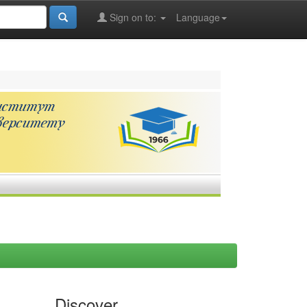
Sign on to:
Language
Discover