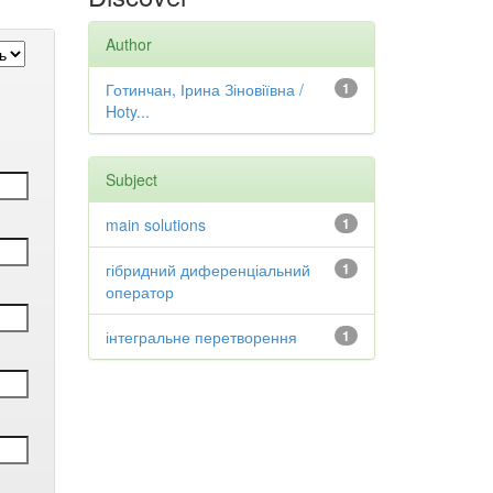
Author
Готинчан, Ірина Зіновіївна /
1
Hoty...
Subject
main solutions
1
гібридний диференціальний
1
оператор
інтегральне перетворення
1