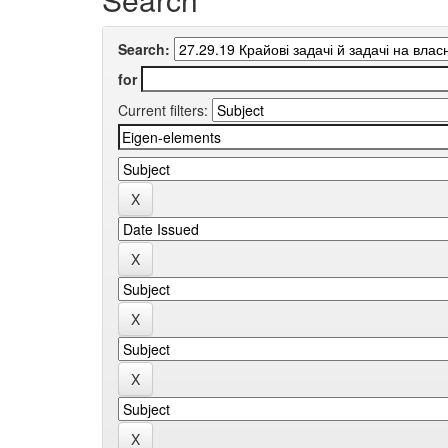
Search:
for
Current filters: