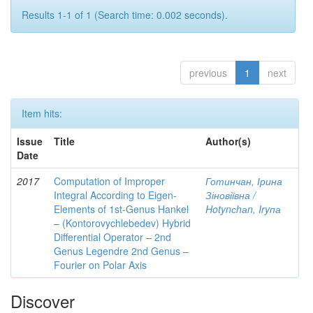
Results 1-1 of 1 (Search time: 0.002 seconds).
previous
1
next
Item hits:
Issue
Title
Author(s)
Date
2017
Computation of Improper
Готинчан, Ірина
Integral According to Eigen-
Зіновіївна /
Elements of 1st-Genus Hankel
Hotynсhаn, Iryпа
– (Kontorovychlebedev) Hybrid
Differential Operator – 2nd
Genus Legendre 2nd Genus –
Fourier on Polar Axis
Discover