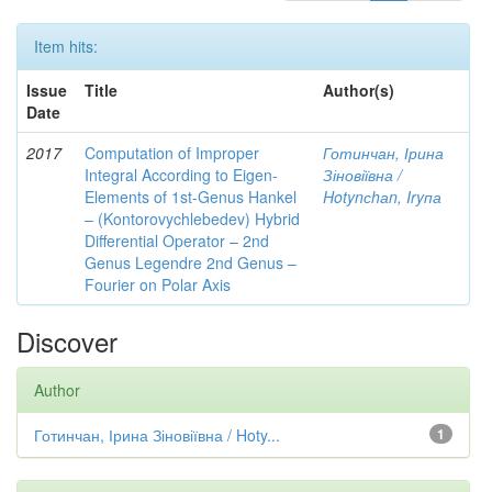
Item hits:
Issue
Title
Author(s)
Date
2017
Computation of Improper
Готинчан, Ірина
Integral According to Eigen-
Зіновіївна /
Elements of 1st-Genus Hankel
Hotynсhаn, Iryпа
– (Kontorovychlebedev) Hybrid
Differential Operator – 2nd
Genus Legendre 2nd Genus –
Fourier on Polar Axis
Discover
Author
Готинчан, Ірина Зіновіївна / Hoty...
1