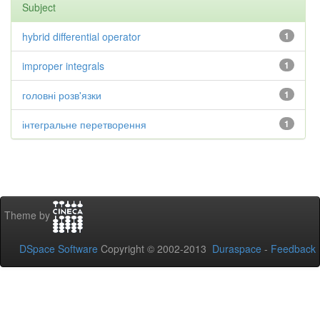
Subject
hybrid differential operator
1
improper integrals
1
головні розв'язки
1
інтегральне перетворення
1
Theme by
DSpace Software
Copyright © 2002-2013
Duraspace
-
Feedback