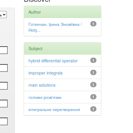
Author
Готинчан, Ірина Зіновіївна /
1
Hoty...
Subject
hybrid differential operator
1
improper integrals
1
main solutions
1
головні розв'язки
1
інтегральне перетворення
1