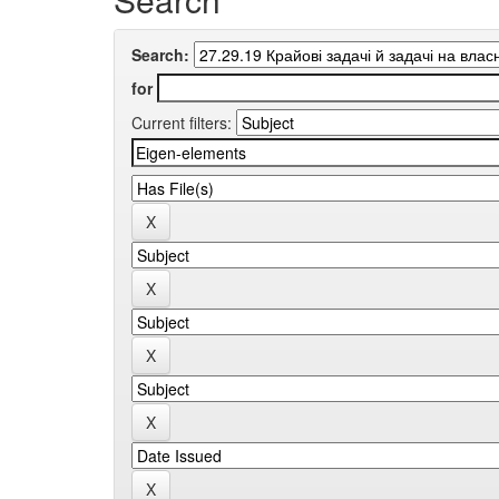
Search:
for
Current filters: