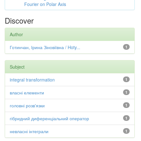
Fourier on Polar Axis
Discover
Author
Готинчан, Ірина Зіновіївна / Hoty...
1
Subject
integral transformation
1
власні елементи
1
головні розв'язки
1
гібридний диференціальний оператор
1
невласні інтеграли
1