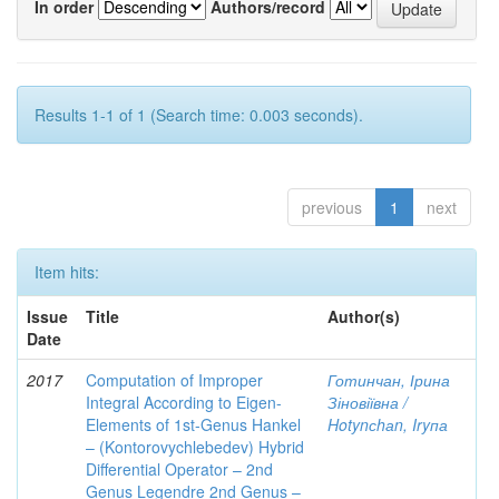
In order
Authors/record
Results 1-1 of 1 (Search time: 0.003 seconds).
previous
1
next
Item hits:
Issue
Title
Author(s)
Date
2017
Computation of Improper
Готинчан, Ірина
Integral According to Eigen-
Зіновіївна /
Elements of 1st-Genus Hankel
Hotynсhаn, Iryпа
– (Kontorovychlebedev) Hybrid
Differential Operator – 2nd
Genus Legendre 2nd Genus –