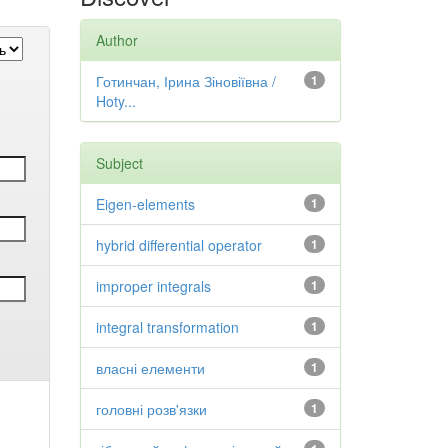
Author
Готинчан, Ірина Зіновіївна /
1
Hoty...
Subject
Eigen-elements
1
hybrid differential operator
1
improper integrals
1
integral transformation
1
власні елементи
1
головні розв'язки
1