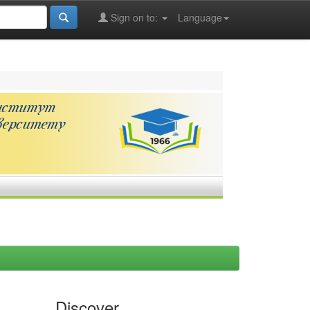
Sign on to:
Language
Discover