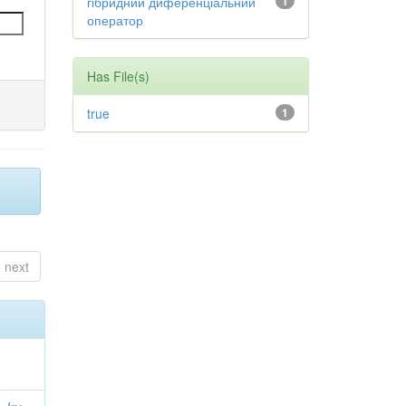
гібридний диференціальний
1
оператор
Has File(s)
true
1
next