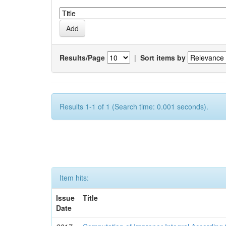
Results/Page
|
Sort items by
Results 1-1 of 1 (Search time: 0.001 seconds).
Item hits:
Issue
Title
Date