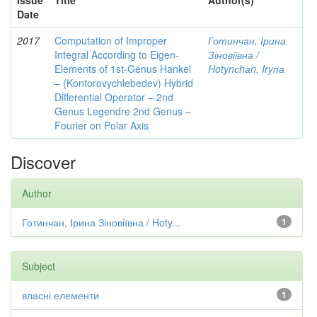
Issue
Title
Author(s)
Date
2017
Computation of Improper
Готинчан, Ірина
Integral According to Eigen-
Зіновіївна /
Elements of 1st-Genus Hankel
Hotynсhаn, Iryпа
– (Kontorovychlebedev) Hybrid
Differential Operator – 2nd
Genus Legendre 2nd Genus –
Fourier on Polar Axis
Discover
Author
Готинчан, Ірина Зіновіївна / Hoty...
1
Subject
власні елементи
1