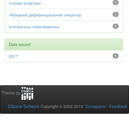
головні розв'язки
1
гібридний диференціальний оператор
1
інтегральне перетворення
1
Date issued
2017
1
Theme by
DSpace Software
Copyright © 2002-2013
Duraspace
-
Feedback