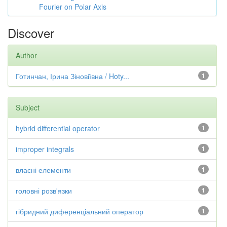
Fourier on Polar Axis
Discover
Author
Готинчан, Ірина Зіновіївна / Hoty...
1
Subject
hybrid differential operator
1
improper integrals
1
власні елементи
1
головні розв'язки
1
гібридний диференціальний оператор
1