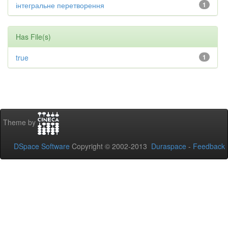
інтегральне перетворення
1
Has File(s)
true
1
Theme by
DSpace Software
Copyright © 2002-2013
Duraspace
-
Feedback