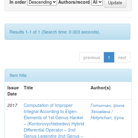
In order
Authors/record
Results 1-1 of 1 (Search time: 0.003 seconds).
previous
1
next
Item hits:
Issue
Title
Author(s)
Date
2017
Computation of Improper
Готинчан, Ірина
Integral According to Eigen-
Зіновіївна /
Elements of 1st-Genus Hankel
Hotynсhаn, Iryпа
– (Kontorovychlebedev) Hybrid
Differential Operator – 2nd
Genus Legendre 2nd Genus –