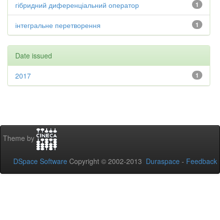
гібридний диференціальний оператор
1
інтегральне перетворення
1
Date issued
2017
1
Theme by
DSpace Software
Copyright © 2002-2013
Duraspace
-
Feedback