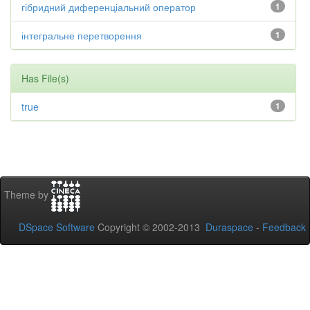
гібридний диференціальний оператор
1
інтегральне перетворення
1
Has File(s)
true
1
Theme by
DSpace Software
Copyright © 2002-2013
Duraspace
-
Feedback