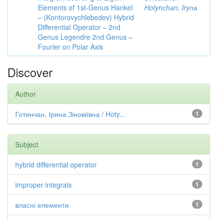
Elements of 1st-Genus Hankel
Hotynсhаn, Iryпа
– (Kontorovychlebedev) Hybrid
Differential Operator – 2nd
Genus Legendre 2nd Genus –
Fourier on Polar Axis
Discover
Author
Готинчан, Ірина Зіновіївна / Hoty...
1
Subject
hybrid differential operator
1
improper integrals
1
власні елементи
1