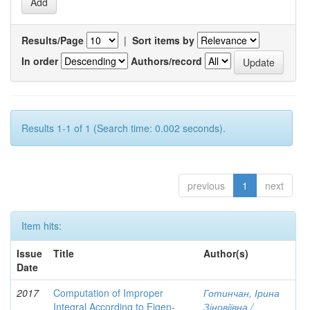
Results/Page
|
Sort items by
In order
Authors/record
Results 1-1 of 1 (Search time: 0.002 seconds).
previous
1
next
Item hits:
Issue
Title
Author(s)
Date
2017
Computation of Improper
Готинчан, Ірина
Integral According to Eigen-
Зіновіївна /