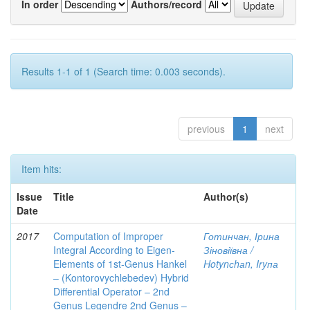
In order
Authors/record
Results 1-1 of 1 (Search time: 0.003 seconds).
previous
1
next
Item hits:
Issue
Title
Author(s)
Date
2017
Computation of Improper
Готинчан, Ірина
Integral According to Eigen-
Зіновіївна /
Elements of 1st-Genus Hankel
Hotynсhаn, Iryпа
– (Kontorovychlebedev) Hybrid
Differential Operator – 2nd
Genus Legendre 2nd Genus –