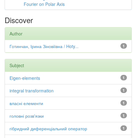
Fourier on Polar Axis
Discover
Author
Готинчан, Ірина Зіновіївна / Hoty...
1
Subject
Eigen-elements
1
integral transformation
1
власні елементи
1
головні розв'язки
1
гібридний диференціальний оператор
1