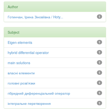
Author
Готинчан, Ірина Зіновіївна / Hoty...
1
Subject
Eigen-elements
1
hybrid differential operator
1
main solutions
1
власні елементи
1
головні розв'язки
1
гібридний диференціальний оператор
1
інтегральне перетворення
1