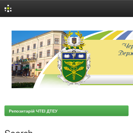
Skip
navigation
Репозитарій ЧТЕІ ДТЕУ
Search