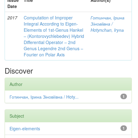
Issue
Title
Author(s)
Date
2017
Computation of Improper
Готинчан, Ірина
Integral According to Eigen-
Зіновіївна /
Elements of 1st-Genus Hankel
Hotynсhаn, Iryпа
– (Kontorovychlebedev) Hybrid
Differential Operator – 2nd
Genus Legendre 2nd Genus –
Fourier on Polar Axis
Discover
Author
Готинчан, Ірина Зіновіївна / Hoty...
1
Subject
Eigen-elements
1