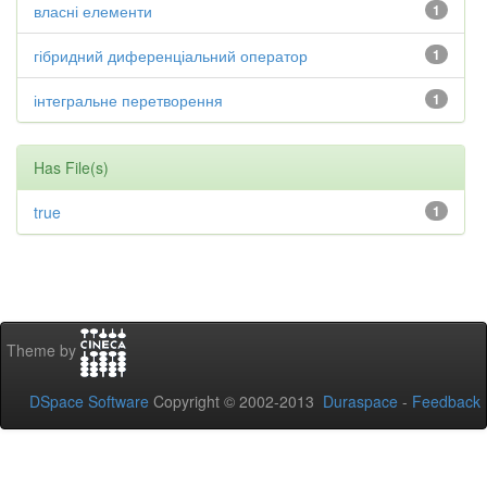
власні елементи
1
гібридний диференціальний оператор
1
інтегральне перетворення
1
Has File(s)
true
1
Theme by
DSpace Software
Copyright © 2002-2013
Duraspace
-
Feedback