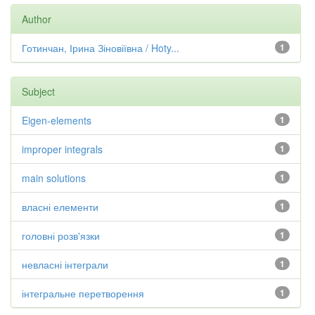
Author
Готинчан, Ірина Зіновіївна / Hoty...
1
Subject
Eigen-elements
1
improper integrals
1
main solutions
1
власні елементи
1
головні розв'язки
1
невласні інтеграли
1
інтегральне перетворення
1