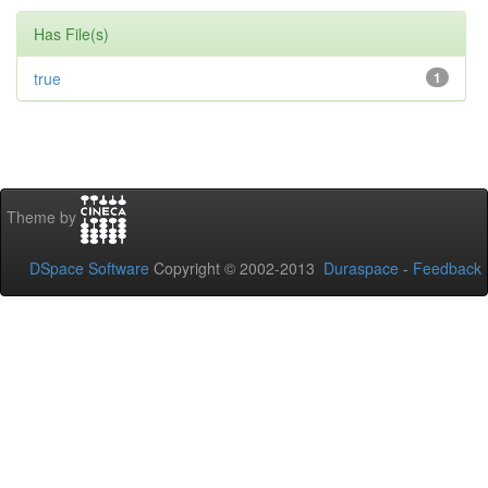
Has File(s)
true
1
Theme by
DSpace Software
Copyright © 2002-2013
Duraspace
-
Feedback