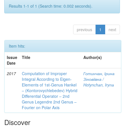
Results 1-1 of 1 (Search time: 0.002 seconds).
previous
1
next
Item hits:
Issue
Title
Author(s)
Date
2017
Computation of Improper
Готинчан, Ірина
Integral According to Eigen-
Зіновіївна /
Elements of 1st-Genus Hankel
Hotynсhаn, Iryпа
– (Kontorovychlebedev) Hybrid
Differential Operator – 2nd
Genus Legendre 2nd Genus –
Fourier on Polar Axis
Discover