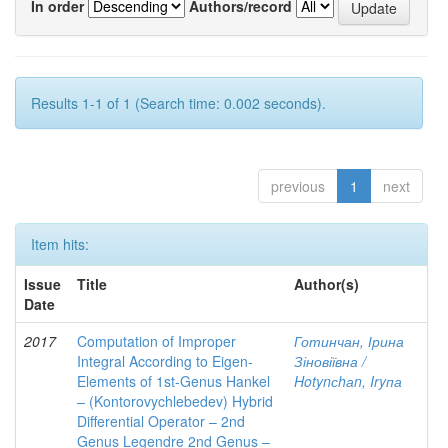
In order
Authors/record
Results 1-1 of 1 (Search time: 0.002 seconds).
previous
1
next
Item hits:
Issue
Title
Author(s)
Date
2017
Computation of Improper
Готинчан, Ірина
Integral According to Eigen-
Зіновіївна /
Elements of 1st-Genus Hankel
Hotynсhаn, Iryпа
– (Kontorovychlebedev) Hybrid
Differential Operator – 2nd
Genus Legendre 2nd Genus –