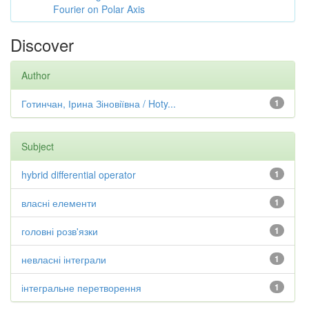
Fourier on Polar Axis
Discover
Author
Готинчан, Ірина Зіновіївна / Hoty...
1
Subject
hybrid differential operator
1
власні елементи
1
головні розв'язки
1
невласні інтеграли
1
інтегральне перетворення
1