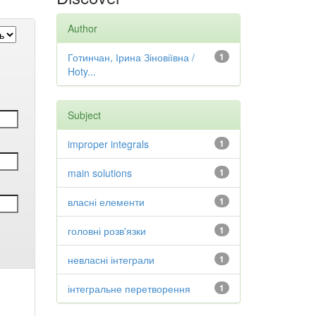
Author
Готинчан, Ірина Зіновіївна /
1
Hoty...
Subject
improper integrals
1
main solutions
1
власні елементи
1
головні розв'язки
1
невласні інтеграли
1
інтегральне перетворення
1