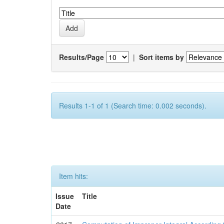
Results/Page
|
Sort items by
Results 1-1 of 1 (Search time: 0.002 seconds).
Item hits:
Issue
Title
Date