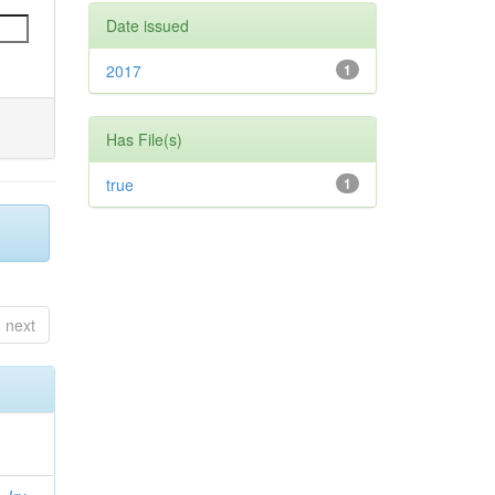
Date issued
2017
1
Has File(s)
true
1
next