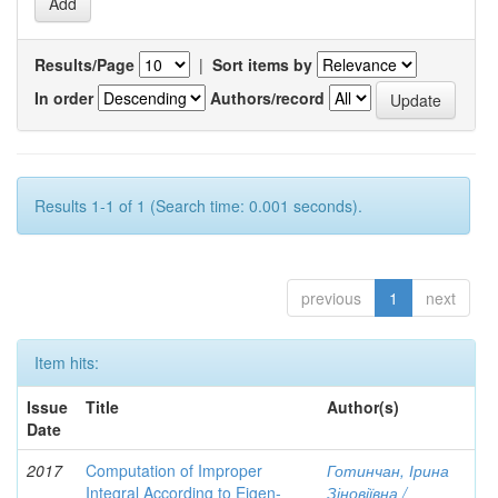
Results/Page
|
Sort items by
In order
Authors/record
Results 1-1 of 1 (Search time: 0.001 seconds).
previous
1
next
Item hits:
Issue
Title
Author(s)
Date
2017
Computation of Improper
Готинчан, Ірина
Integral According to Eigen-
Зіновіївна /