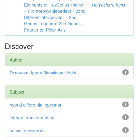
Elements of 1st-Genus Hankel
Hotynсhаn, Iryпа
– (Kontorovychlebedev) Hybrid
Differential Operator – 2nd
Genus Legendre 2nd Genus –
Fourier on Polar Axis
Discover
Author
Готинчан, Ірина Зіновіївна / Hoty...
1
Subject
hybrid differential operator
1
integral transformation
1
власні елементи
1