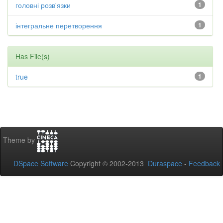
головні розв'язки
1
інтегральне перетворення
1
Has File(s)
true
1
Theme by
DSpace Software
Copyright © 2002-2013
Duraspace
-
Feedback